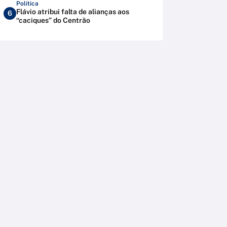
Política
Flávio atribui falta de alianças aos
6
“caciques” do Centrão