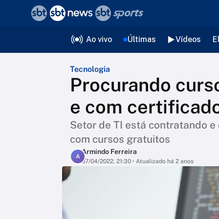
❮
voltar
Editorias
Ao vivo
Últimas
Vídeos
E
Tecnologia
Procurando curso
e com certificad
Setor de TI está contratando e
com cursos gratuitos
Armindo Ferreira
A
07/04/2022, 21:30
• Atualizado há 2 anos