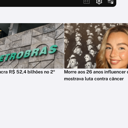
ucra R$ 52,4 bilhões no 2º
Morre aos 26 anos influencer
mostrava luta contra câncer