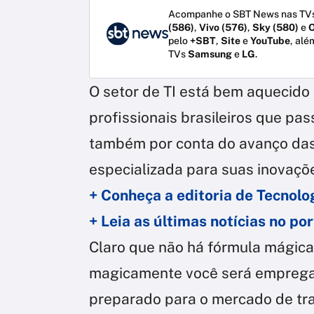
Acompanhe o SBT News nas TVs
(586)
,
Vivo (576)
,
Sky (580)
e
O
pelo
+SBT
,
Site
e
YouTube
, alé
TVs
Samsung
e
LG
.
O setor de TI está bem aquecido 
profissionais brasileiros que pas
também por conta do avanço das
especializada para suas inovaçõ
+ Conheça a editoria de Tecnol
+ Leia as últimas notícias no p
Claro que não há fórmula mágica
magicamente você será empregad
preparado para o mercado de tra