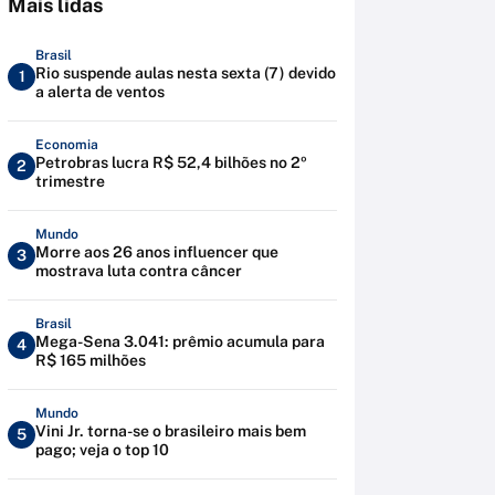
Mais lidas
Brasil
Rio suspende aulas nesta sexta (7) devido
1
a alerta de ventos
Economia
Petrobras lucra R$ 52,4 bilhões no 2º
2
trimestre
Mundo
Morre aos 26 anos influencer que
3
mostrava luta contra câncer
Brasil
Mega-Sena 3.041: prêmio acumula para
4
R$ 165 milhões
Mundo
Vini Jr. torna-se o brasileiro mais bem
5
pago; veja o top 10