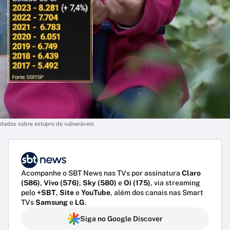
dados sobre estupro de vulneráveis
Acompanhe o SBT News nas TVs por assinatura
Claro
(586)
,
Vivo (576)
,
Sky (580)
e
Oi (175)
, via streaming
pelo
+SBT
,
Site
e
YouTube
, além dos canais nas Smart
TVs
Samsung
e
LG
.
Siga no Google Discover