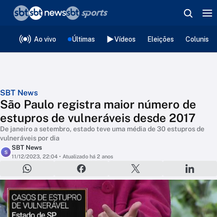
❮
voltar
Editorias
Ao vivo
Últimas
Vídeos
Eleições
Colunista
SBT News
São Paulo registra maior número de
estupros de vulneráveis desde 2017
De janeiro a setembro, estado teve uma média de 30 estupros de
vulneráveis por dia
SBT News
S
11/12/2023, 22:04
• Atualizado há 2 anos