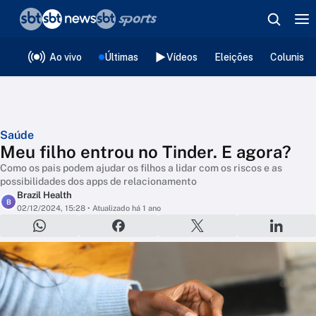
❮
voltar
Editorias
Ao vivo
Últimas
Vídeos
Eleições
Colunista
Saúde
Meu filho entrou no Tinder. E agora?
Como os pais podem ajudar os filhos a lidar com os riscos e as
possibilidades dos apps de relacionamento
Brazil Health
B
02/12/2024, 15:28
• Atualizado há 1 ano