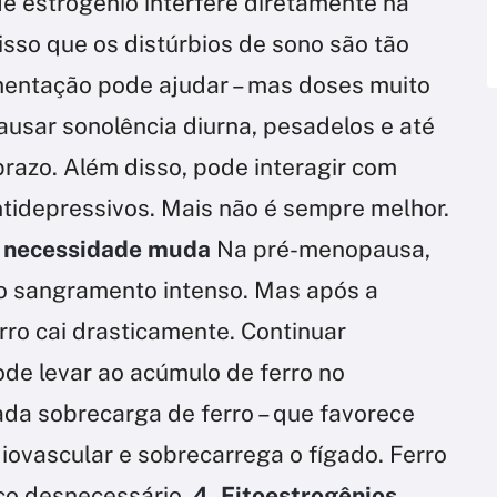
e estrogênio interfere diretamente na
isso que os distúrbios de sono são tão
entação pode ajudar – mas doses muito
ausar sonolência diurna, pesadelos e até
prazo. Além disso, pode interagir com
tidepressivos. Mais não é sempre melhor.
 a necessidade muda
Na pré-menopausa,
o sangramento intenso. Mas após a
ro cai drasticamente. Continuar
de levar ao acúmulo de ferro no
da sobrecarga de ferro – que favorece
iovascular e sobrecarrega o fígado. Ferro
co desnecessário.
4. Fitoestrogênios