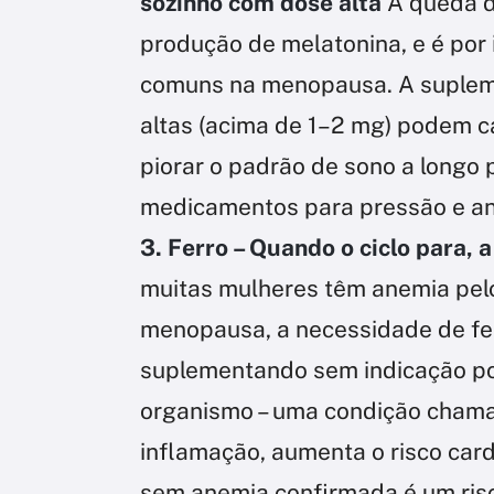
sozinho com dose alta
A queda d
produção de melatonina, e é por 
comuns na menopausa. A suplem
altas (acima de 1–2 mg) podem c
piorar o padrão de sono a longo 
medicamentos para pressão e an
3. Ferro – Quando o ciclo para,
muitas mulheres têm anemia pel
menopausa, a necessidade de fer
suplementando sem indicação po
organismo – uma condição chama
inflamação, aumenta o risco card
sem anemia confirmada é um ris