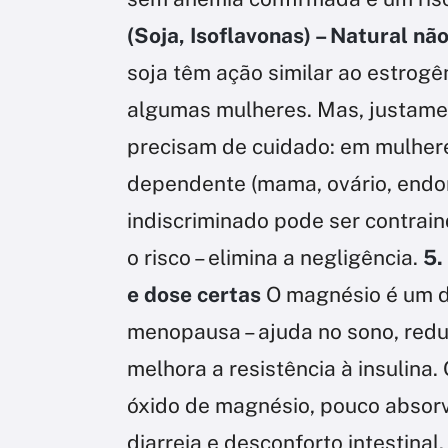
(Soja, Isoflavonas) – Natural não
soja têm ação similar ao estrogê
algumas mulheres. Mas, justame
precisam de cuidado: em mulhere
dependente (mama, ovário, endo
indiscriminado pode ser contraind
o risco – elimina a negligência.
5.
e dose certas
O magnésio é um d
menopausa – ajuda no sono, redu
melhora a resistência à insulina
óxido de magnésio, pouco absor
diarreia e desconforto intestina