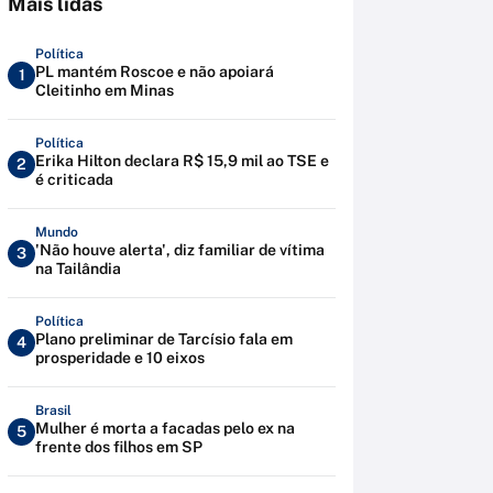
Mais lidas
Política
PL mantém Roscoe e não apoiará
1
Cleitinho em Minas
Política
Erika Hilton declara R$ 15,9 mil ao TSE e
2
é criticada
Mundo
'Não houve alerta', diz familiar de vítima
3
na Tailândia
Política
Plano preliminar de Tarcísio fala em
4
prosperidade e 10 eixos
Brasil
Mulher é morta a facadas pelo ex na
5
frente dos filhos em SP