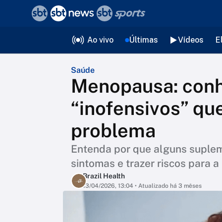
❮
voltar
Editorias
Ao vivo
Últimas
Vídeos
E
Saúde
Menopausa: conh
“inofensivos” qu
problema
Entenda por que alguns suplem
sintomas e trazer riscos para a
Brazil Health
13/04/2026, 13:04
• Atualizado há 3 mêses