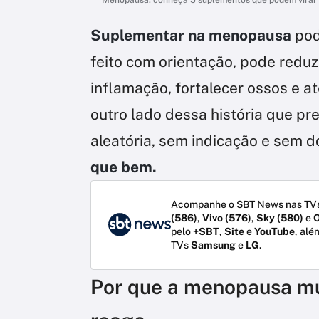
Suplementar na menopausa
pod
feito com orientação, pode reduz
inflamação, fortalecer ossos e at
outro lado dessa história que pr
aleatória, sem indicação e sem 
que bem.
Acompanhe o SBT News nas TVs
(586)
,
Vivo (576)
,
Sky (580)
e
O
pelo
+SBT
,
Site
e
YouTube
, alé
TVs
Samsung
e
LG
.
Por que a menopausa m