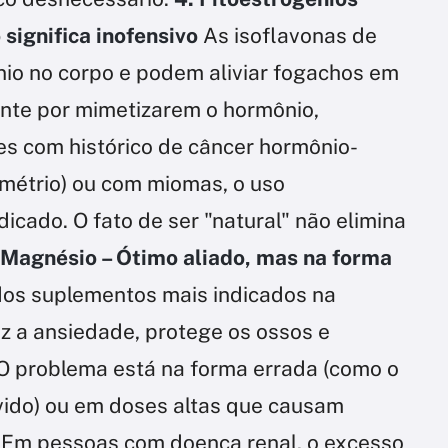
 significa inofensivo
As isoflavonas de
nio no corpo e podem aliviar fogachos em
nte por mimetizarem o hormônio,
s com histórico de câncer hormônio-
métrio) ou com miomas, o uso
icado. O fato de ser "natural" não elimina
 Magnésio – Ótimo aliado, mas na forma
os suplementos mais indicados na
z a ansiedade, protege os ossos e
. O problema está na forma errada (como o
vido) ou em doses altas que causam
l. Em pessoas com doença renal, o excesso