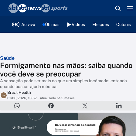
❮
voltar
Editorias
Ao vivo
Últimas
Vídeos
Eleições
Colunista
Saúde
Formigamento nas mãos: saiba quando
você deve se preocupar
A sensação pode ser mais do que um simples incômodo; entenda
quando buscar ajuda médica
Brazil Health
01/06/2026, 13:52
• Atualizado há 2 mêses