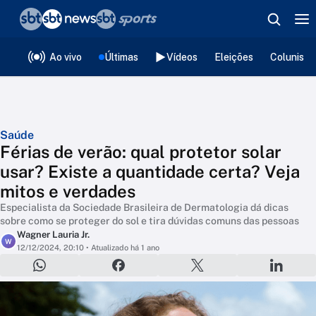
❮
voltar
Editorias
Ao vivo
Últimas
Vídeos
Eleições
Colunista
Saúde
Férias de verão: qual protetor solar
usar? Existe a quantidade certa? Veja
mitos e verdades
Especialista da Sociedade Brasileira de Dermatologia dá dicas
sobre como se proteger do sol e tira dúvidas comuns das pessoas
Wagner Lauria Jr.
W
12/12/2024, 20:10
• Atualizado há 1 ano