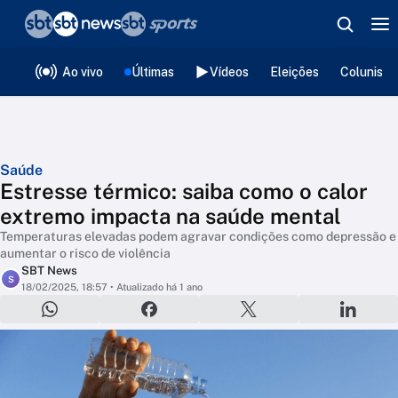
❮
voltar
Editorias
Ao vivo
Últimas
Vídeos
Eleições
Colunista
Saúde
Estresse térmico: saiba como o calor
extremo impacta na saúde mental
Temperaturas elevadas podem agravar condições como depressão e
aumentar o risco de violência
SBT News
S
18/02/2025, 18:57
• Atualizado há 1 ano