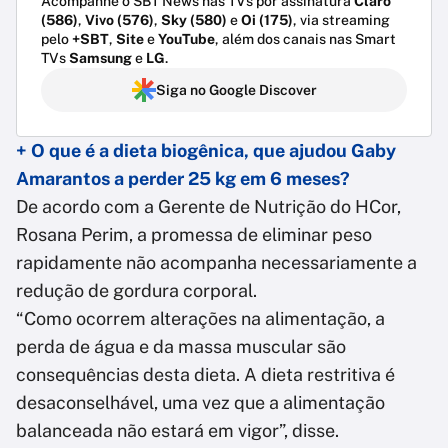
Acompanhe o SBT News nas TVs por assinatura
Claro
(586)
,
Vivo (576)
,
Sky (580)
e
Oi (175)
, via streaming
pelo
+SBT
,
Site
e
YouTube
, além dos canais nas Smart
TVs
Samsung
e
LG
.
Siga no Google Discover
+ O que é a dieta biogênica, que ajudou Gaby
Amarantos a perder 25 kg em 6 meses?
De acordo com a Gerente de Nutrição do HCor,
Rosana Perim, a promessa de eliminar peso
rapidamente não acompanha necessariamente a
redução de gordura corporal.
“Como ocorrem alterações na alimentação, a
perda de água e da massa muscular são
consequências desta dieta. A dieta restritiva é
desaconselhável, uma vez que a alimentação
balanceada não estará em vigor”, disse.