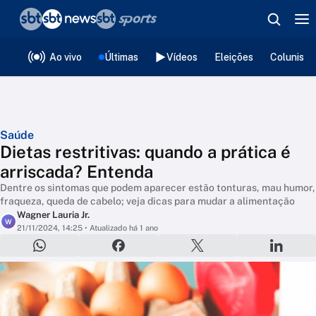
❮
voltar
Editorias
Ao vivo
Últimas
Vídeos
Eleições
Colunista
Saúde
Dietas restritivas: quando a prática é
arriscada? Entenda
Dentre os sintomas que podem aparecer estão tonturas, mau humor,
fraqueza, queda de cabelo; veja dicas para mudar a alimentação
Wagner Lauria Jr.
W
21/11/2024, 14:25
• Atualizado há 1 ano