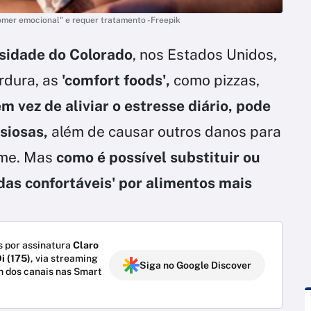
omer emocional" e requer tratamento -Freepik
sidade do Colorado
, nos Estados Unidos,
rdura, as
'comfort foods',
como pizzas,
m vez de aliviar o estresse diário, pode
nsiosas,
além de causar outros danos para
ome. Mas
como é possível substituir ou
das confortáveis' por alimentos mais
 por assinatura
Claro
i (175)
, via streaming
Siga no Google Discover
m dos canais nas Smart