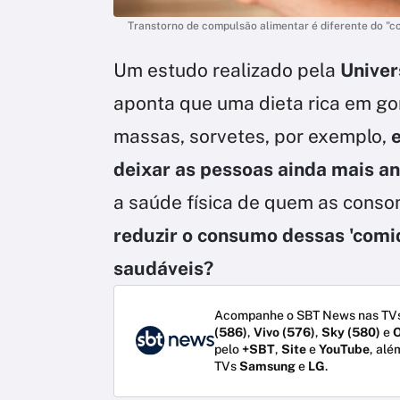
Transtorno de compulsão alimentar é diferente do "c
Um estudo realizado pela
Univer
aponta que uma dieta rica em go
massas, sorvetes, por exemplo,
e
deixar as pessoas ainda mais a
a saúde física de quem as cons
reduzir o consumo dessas 'comi
saudáveis?
Acompanhe o SBT News nas TVs
(586)
,
Vivo (576)
,
Sky (580)
e
O
pelo
+SBT
,
Site
e
YouTube
, alé
TVs
Samsung
e
LG
.