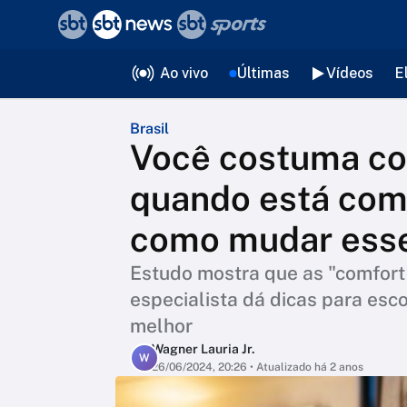
❮
voltar
Editorias
Ao vivo
Últimas
Vídeos
E
Brasil
Você costuma co
quando está com
como mudar esse
Estudo mostra que as "comfort
especialista dá dicas para esco
melhor
Wagner Lauria Jr.
W
26/06/2024, 20:26
• Atualizado há 2 anos