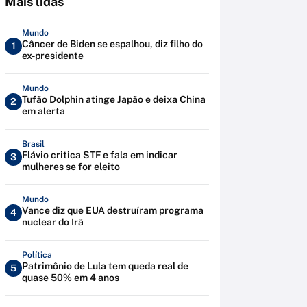
Mais lidas
Mundo
Câncer de Biden se espalhou, diz filho do
1
ex-presidente
Mundo
Tufão Dolphin atinge Japão e deixa China
2
em alerta
Brasil
Flávio critica STF e fala em indicar
3
mulheres se for eleito
Mundo
Vance diz que EUA destruíram programa
4
nuclear do Irã
Política
Patrimônio de Lula tem queda real de
5
quase 50% em 4 anos