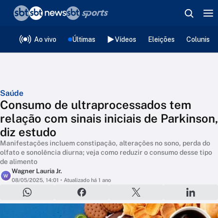
❮
voltar
Editorias
Ao vivo
Últimas
Vídeos
Eleições
Colunista
Saúde
Consumo de ultraprocessados tem
relação com sinais iniciais de Parkinson,
diz estudo
Manifestações incluem constipação, alterações no sono, perda do
olfato e sonolência diurna; veja como reduzir o consumo desse tipo
de alimento
Wagner Lauria Jr.
W
08/05/2025, 14:01
• Atualizado há 1 ano