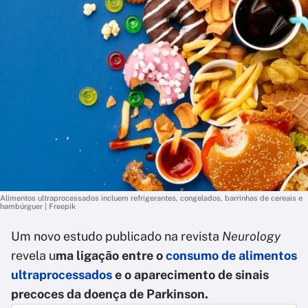
Alimentos ultraprocessados incluem refrigerantes, congelados, barrinhas de cereais e
hambúrguer | Freepik
Um novo estudo publicado na revista
Neurology
revela u
ma ligação entre o
consumo de alimentos
ultraprocessados
e o aparecimento de sinais
precoces da doença de Parkinson.