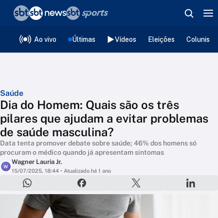
❮
voltar
Editorias
Ao vivo
Últimas
Vídeos
Eleições
Colunista
Saúde
Dia do Homem: Quais são os três
pilares que ajudam a evitar problemas
de saúde masculina?
Data tenta promover debate sobre saúde; 46% dos homens só
procuram o médico quando já apresentam sintomas
Wagner Lauria Jr.
W
15/07/2025, 18:44
• Atualizado há 1 ano