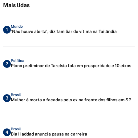
Mais lidas
Mundo
1
'Não houve alerta', diz familiar de vítima na Tailândia
Política
2
Plano preliminar de Tarcísio fala em prosperidade e 10 eixos
Brasil
3
Mulher é morta a facadas pelo ex na frente dos filhos em SP
Brasil
4
Bia Haddad anuncia pausa na carreira