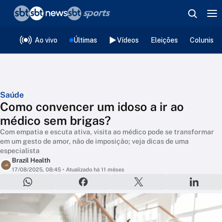
❮
voltar
Editorias
Ao vivo
Últimas
Vídeos
Eleições
Colunista
Saúde
Como convencer um idoso a ir ao
médico sem brigas?
Com empatia e escuta ativa, visita ao médico pode se transformar
em um gesto de amor, não de imposição; veja dicas de uma
especialista
Brazil Health
17/08/2025, 08:45
• Atualizado há 11 mêses