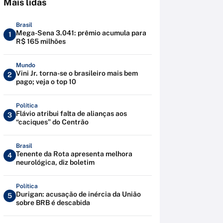
Mais lidas
Brasil
Mega-Sena 3.041: prêmio acumula para
1
R$ 165 milhões
Mundo
Vini Jr. torna-se o brasileiro mais bem
2
pago; veja o top 10
Política
Flávio atribui falta de alianças aos
3
“caciques” do Centrão
Brasil
Tenente da Rota apresenta melhora
4
neurológica, diz boletim
Política
Durigan: acusação de inércia da União
5
sobre BRB é descabida