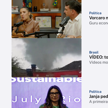
Política
Vorcaro 
Guru econô
Brasil
VÍDEO: t
Vídeos mos
Política
Janja ped
A primeira