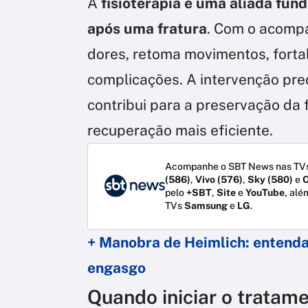
A
fisioterapia é uma aliada fun
após uma fratura
. Com o acomp
dores, retoma movimentos, forta
complicações. A intervenção pre
contribui para a preservação d
recuperação mais eficiente.
Acompanhe o SBT News nas TVs
(586)
,
Vivo (576)
,
Sky (580)
e
O
pelo
+SBT
,
Site
e
YouTube
, alé
TVs
Samsung
e
LG
.
+ Manobra de Heimlich: entend
engasgo
Quando iniciar o tratame