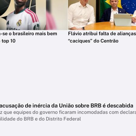
na-se o brasileiro mais bem
Flávio atribui falta de aliança
 top 10
“caciques” do Centrão
 acusação de inércia da União sobre BRB é descabida
diz que equipes do governo ficaram incomodadas com declar
lidade do BRB e do Distrito Federal