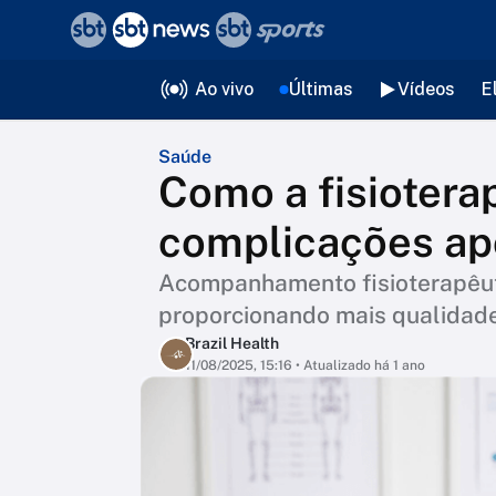
❮
voltar
Editorias
Ao vivo
Últimas
Vídeos
E
Saúde
Como a fisioterap
complicações ap
Acompanhamento fisioterapêuti
proporcionando mais qualidade 
Brazil Health
11/08/2025, 15:16
• Atualizado há 1 ano