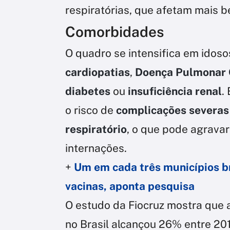
respiratórias, que afetam mais 
Comorbidades
O quadro se intensifica em ido
cardiopatias
,
Doença Pulmonar 
diabetes
ou
insuficiência renal
.
o risco de
complicações severas
respiratório
, o que pode agravar
internações.
+
Um em cada três municípios br
vacinas, aponta pesquisa
O estudo da Fiocruz mostra que a
no Brasil alcançou 26% entre 20