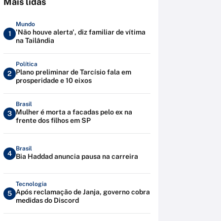
Mais lidas
Mundo
'Não houve alerta', diz familiar de vítima
1
na Tailândia
Política
Plano preliminar de Tarcísio fala em
2
prosperidade e 10 eixos
Brasil
Mulher é morta a facadas pelo ex na
3
frente dos filhos em SP
Brasil
4
Bia Haddad anuncia pausa na carreira
Tecnologia
Após reclamação de Janja, governo cobra
5
medidas do Discord