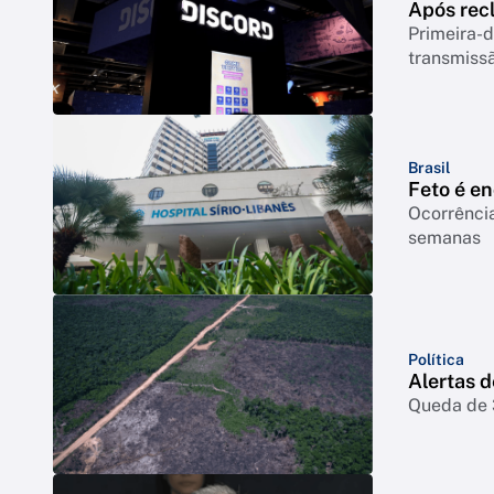
Após rec
Primeira-d
transmiss
Brasil
Feto é e
Ocorrência
semanas
Política
Alertas 
Queda de 3