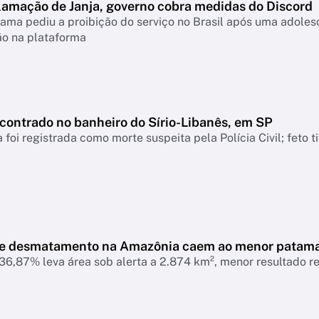
lamação de Janja, governo cobra medidas do Discord
ama pediu a proibição do serviço no Brasil após uma adolesc
ão na plataforma
ncontrado no banheiro do Sírio-Libanês, em SP
 foi registrada como morte suspeita pela Polícia Civil; feto 
de desmatamento na Amazônia caem ao menor patam
6,87% leva área sob alerta a 2.874 km², menor resultado r