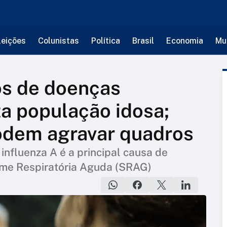
leições
Colunistas
Política
Brasil
Economia
Mu
s de doenças
ta população idosa;
dem agravar quadros
nfluenza A é a principal causa de
ome Respiratória Aguda (SRAG)