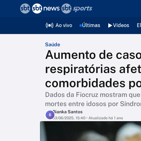
❮
voltar
Editorias
Ao vivo
Últimas
Vídeos
E
Saúde
Aumento de caso
respiratórias afe
comorbidades po
Dados da Fiocruz mostram que i
mortes entre idosos por Síndr
Bianka Santos
B
03/06/2025, 15:40
• Atualizado há 1 ano