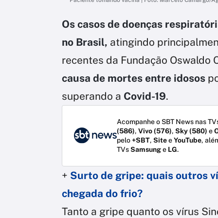
Os casos de doenças respiratór
no Brasil,
atingindo principalmen
recentes da Fundação Oswaldo Cr
causa de mortes entre idosos
po
superando a
Covid-19
.
Acompanhe o SBT News nas TVs
(586)
,
Vivo (576)
,
Sky (580)
e
O
pelo
+SBT
,
Site
e
YouTube
, alé
TVs
Samsung
e
LG
.
+
Surto de gripe: quais outros 
chegada do frio?
Tanto a gripe quanto os vírus Si