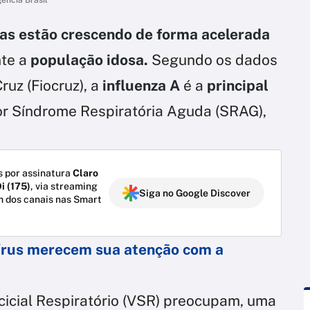
ias estão crescendo de forma acelerada
te a
população idosa.
Segundo os dados
uz (Fiocruz), a
influenza A
é a
principal
r Síndrome Respiratória Aguda (SRAG),
 por assinatura
Claro
i (175)
, via streaming
Siga no Google Discover
m dos canais nas Smart
vírus merecem sua atenção com a
ncicial Respiratório (VSR) preocupam, uma