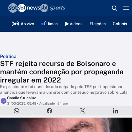
❮
voltar
Editorias
Ao vivo
Últimas
Vídeos
Eleições
Colunista
Política
STF rejeita recurso de Bolsonaro e
mantém condenação por propaganda
irregular em 2022
Ex-presidente foi considerado culpado pelo TSE por impulsionar
anúncios que levavam a um site com conteúdo negativo sobre Lula
Camila Stucaluc
C
31/03/2025, 05:49
• Atualizado há 1 ano