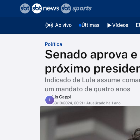
❮
voltar
Editorias
Ao vivo
Últimas
Vídeos
E
Política
Senado aprova e 
próximo presiden
Indicado de Lula assume coman
um mandato de quatro anos
Lis Cappi
L
08/10/2024, 20:21
• Atualizado há 1 ano