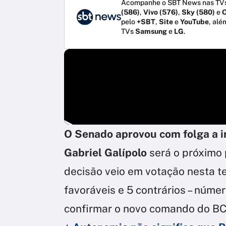
Acompanhe o SBT News nas TVs
(586)
,
Vivo (576)
,
Sky (580)
e
O
pelo
+SBT
,
Site
e
YouTube
, alé
TVs
Samsung
e
LG
.
O Senado aprovou com folga a in
Gabriel Galípolo
será o próximo 
decisão veio em votação nesta te
favoráveis e 5 contrários – núme
confirmar o novo comando do BC