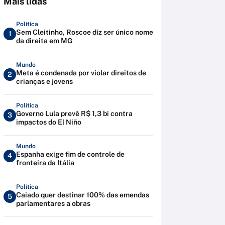
Mais lidas
Política
Sem Cleitinho, Roscoe diz ser único nome
1
da direita em MG
Mundo
Meta é condenada por violar direitos de
2
crianças e jovens
Política
Governo Lula prevê R$ 1,3 bi contra
3
impactos do El Niño
Mundo
Espanha exige fim de controle de
4
fronteira da Itália
Política
Caiado quer destinar 100% das emendas
5
parlamentares a obras