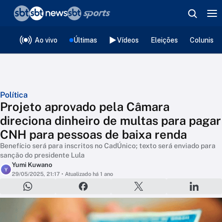
❮
voltar
Editorias
Ao vivo
Últimas
Vídeos
Eleições
Colunista
Política
Projeto aprovado pela Câmara
direciona dinheiro de multas para pagar
CNH para pessoas de baixa renda
Benefício será para inscritos no CadÚnico; texto será enviado para
sanção do presidente Lula
Yumi Kuwano
Y
29/05/2025, 21:17
• Atualizado há 1 ano