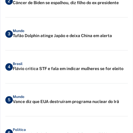
2
Câncer de Biden se espalhou, diz filho do ex-presidente
Mundo
3
Tufão Dolphin atinge Japão e deixa China em alerta
Brasil
4
Flávio critica STF e fala em indicar mulheres se for eleito
Mundo
5
Vance diz que EUA destruíram programa nuclear do Irã
Política
6