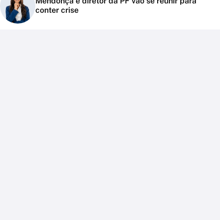
Mendonça e diretor da PF vão se reunir para
conter crise