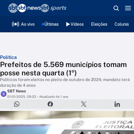
❮
voltar
Editorias
Ao vivo
Últimas
Vídeos
Eleições
Colunista
Política
Prefeitos de 5.569 municípios tomam
posse nesta quarta (1º)
Políticos foram eleitos no pleito de outubro de 2024; mandato terá
duração de 4 anos
SBT News
S
01/01/2025, 09:22
• Atualizado há 1 ano