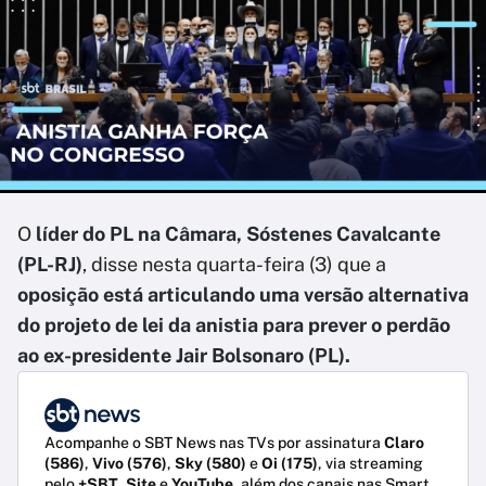
O
líder do PL na Câmara, Sóstenes Cavalcante
(PL-RJ)
, disse nesta quarta-feira (3) que a
oposição está articulando uma versão alternativa
do projeto de lei da anistia para prever o perdão
ao ex-presidente Jair Bolsonaro (PL).
Acompanhe o SBT News nas TVs por assinatura
Claro
(586)
,
Vivo (576)
,
Sky (580)
e
Oi (175)
, via streaming
pelo
+SBT
,
Site
e
YouTube
, além dos canais nas Smart