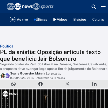
❮
voltar
Editorias
Ao vivo
Últimas
Vídeos
Eleições
Colunista
Política
PL da anistia: Oposição articula texto
que beneficia Jair Bolsonaro
Segundo o líder do Partido Liberal na Câmara, Sóstenes Cavalcante,
a proposta deve avançar logo após o fim do julgamento de Bolsonaro
Soane Guerreiro
,
Márcia Lorenzatto
M
03/09/2025, 21:55
• Atualizado há 11 mêses