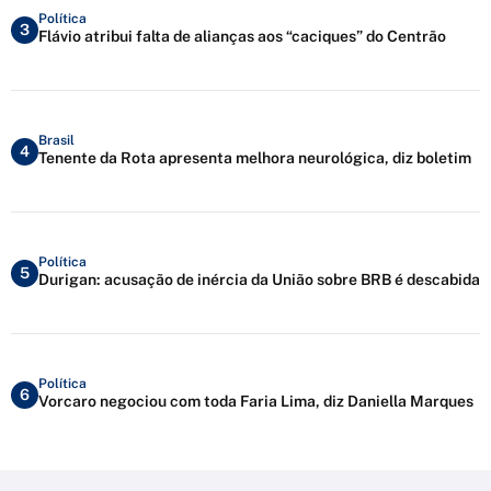
Política
3
Flávio atribui falta de alianças aos “caciques” do Centrão
Brasil
4
Tenente da Rota apresenta melhora neurológica, diz boletim
Política
5
Durigan: acusação de inércia da União sobre BRB é descabida
Política
6
Vorcaro negociou com toda Faria Lima, diz Daniella Marques