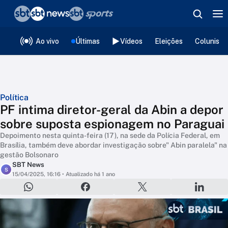
❮
voltar
Editorias
Ao vivo
Últimas
Vídeos
Eleições
Colunista
Política
PF intima diretor-geral da Abin a depor
sobre suposta espionagem no Paraguai
Depoimento nesta quinta-feira (17), na sede da Polícia Federal, em
Brasília, também deve abordar investigação sobre" Abin paralela" na
gestão Bolsonaro
SBT News
S
15/04/2025, 16:16
• Atualizado há 1 ano