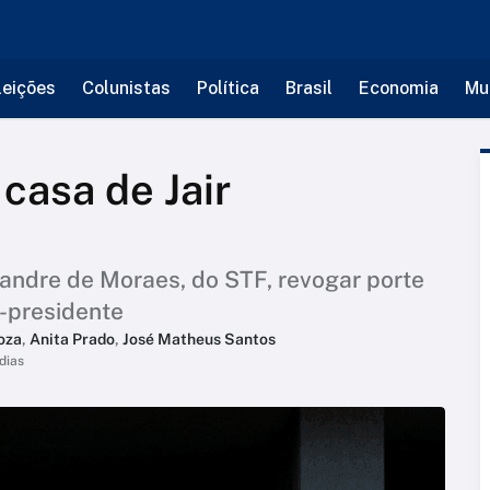
leições
Colunistas
Política
Brasil
Economia
Mu
casa de Jair
xandre de Moraes, do STF, revogar porte
x-presidente
oza
,
Anita Prado
,
José Matheus Santos
dias