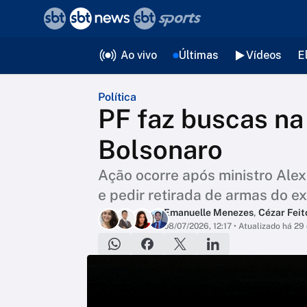
❮
voltar
Editorias
Ao vivo
Últimas
Vídeos
E
Política
PF faz buscas na 
Bolsonaro
Ação ocorre após ministro Ale
e pedir retirada de armas do e
Emanuelle Menezes
,
Cézar Feit
08/07/2026, 12:17
• Atualizado há 29 