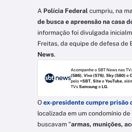
A
Polícia Federal
cumpriu, na ma
de busca e apreensão na casa do
informação foi divulgada inicia
Freitas, da equipe de defesa de
News
.
Acompanhe o SBT News nas TVs
(586)
,
Vivo (576)
,
Sky (580)
e
O
pelo
+SBT
,
Site
e
YouTube
, alé
TVs
Samsung
e
LG
.
O
ex-presidente cumpre prisão 
localizada em um condomínio de B
buscavam "
armas, munições, ac