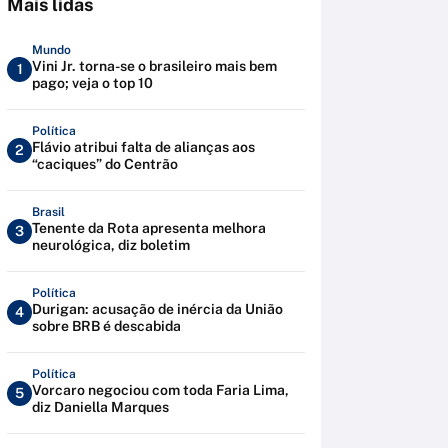
Mais lidas
Mundo
Vini Jr. torna-se o brasileiro mais bem
1
pago; veja o top 10
Política
Flávio atribui falta de alianças aos
2
“caciques” do Centrão
Brasil
Tenente da Rota apresenta melhora
3
neurológica, diz boletim
Política
Durigan: acusação de inércia da União
4
sobre BRB é descabida
Política
Vorcaro negociou com toda Faria Lima,
5
diz Daniella Marques