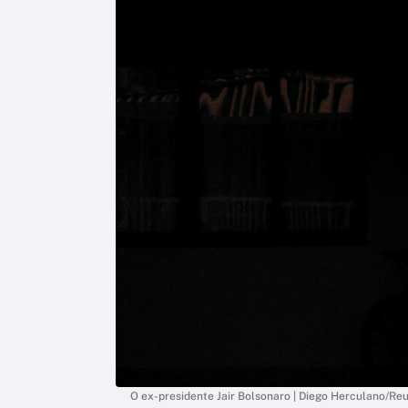
O ex-presidente Jair Bolsonaro | Diego Herculano/Re