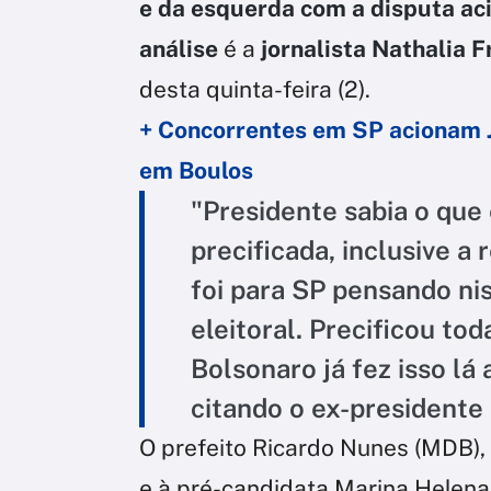
e da esquerda com a disputa aci
análise
é a
jornalista Nathalia F
desta quinta-feira (2).
+ Concorrentes em SP acionam J
em Boulos
"Presidente sabia o que e
precificada, inclusive a
foi para SP pensando ni
eleitoral. Precificou to
Bolsonaro já fez isso lá 
citando o ex-presidente e
O prefeito Ricardo Nunes (MDB), 
e à pré-candidata Marina Helena