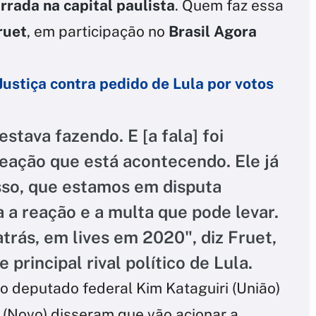
rrada na capital paulista
. Quem faz essa
ruet
, em participação no
Brasil Agora
ustiça contra pedido de Lula por votos
stava fazendo. E [a fala] foi
 reação que está acontecendo. Ele já
sso, que estamos em disputa
da a reação e a multa que pode levar.
atrás, em lives em 2020", diz Fruet,
 principal rival político de Lula.
o deputado federal Kim Kataguiri (União)
 (Novo) disseram que vão acionar a