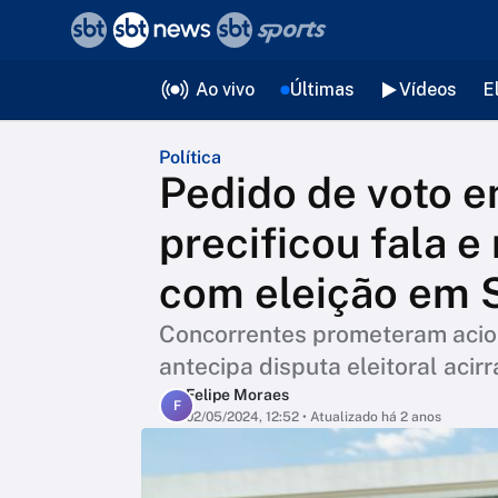
❮
voltar
Editorias
Ao vivo
Últimas
Vídeos
E
Política
Pedido de voto e
precificou fala 
com eleição em S
Concorrentes prometeram acion
antecipa disputa eleitoral acirr
Felipe Moraes
F
02/05/2024, 12:52
• Atualizado há 2 anos