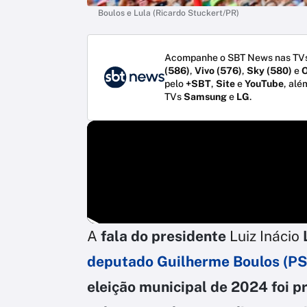
Boulos e Lula (Ricardo Stuckert/PR)
Acompanhe o SBT News nas TVs
(586)
,
Vivo (576)
,
Sky (580)
e
O
pelo
+SBT
,
Site
e
YouTube
, alé
TVs
Samsung
e
LG
.
A
fala do presidente
Luiz Inácio
deputado Guilherme Boulos
(PS
eleição municipal de 2024
foi p