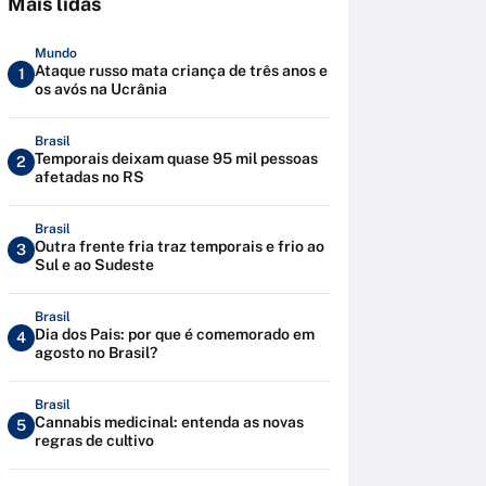
Mais lidas
Mundo
Ataque russo mata criança de três anos e
1
os avós na Ucrânia
Brasil
Temporais deixam quase 95 mil pessoas
2
afetadas no RS
Brasil
Outra frente fria traz temporais e frio ao
3
Sul e ao Sudeste
Brasil
Dia dos Pais: por que é comemorado em
4
agosto no Brasil?
Brasil
Cannabis medicinal: entenda as novas
5
regras de cultivo