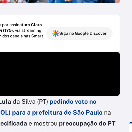
 por assinatura
Claro
i (175)
, via streaming
Siga no Google Discover
m dos canais nas Smart
Lula
da Silva (PT)
pedindo voto no
OL) para a
prefeitura de São Paulo
na
recificada
e mostrou
preocupação do PT