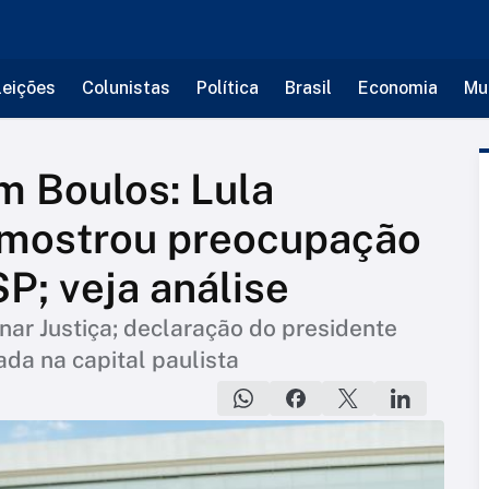
leições
Colunistas
Política
Brasil
Economia
Mu
m Boulos: Lula
e mostrou preocupação
P; veja análise
ar Justiça; declaração do presidente
ada na capital paulista