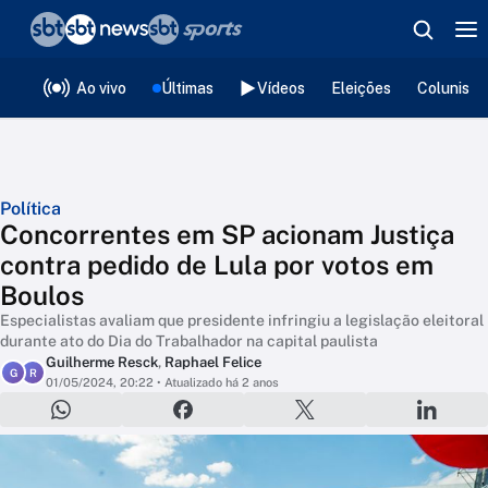
❮
voltar
Editorias
Ao vivo
Últimas
Vídeos
Eleições
Colunista
Política
Concorrentes em SP acionam Justiça
contra pedido de Lula por votos em
Boulos
Especialistas avaliam que presidente infringiu a legislação eleitoral
durante ato do Dia do Trabalhador na capital paulista
Guilherme Resck
,
Raphael Felice
G
R
01/05/2024, 20:22
• Atualizado há 2 anos