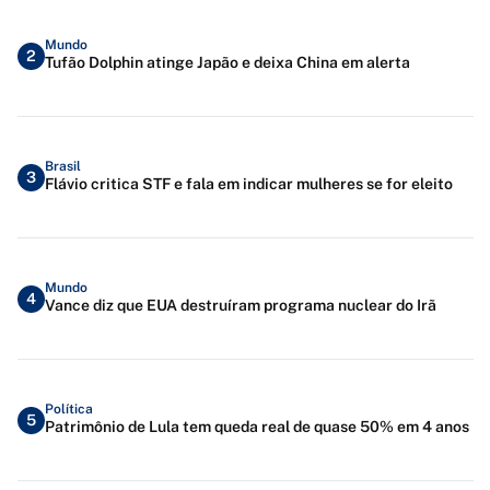
Mundo
2
Tufão Dolphin atinge Japão e deixa China em alerta
Brasil
3
Flávio critica STF e fala em indicar mulheres se for eleito
Mundo
4
Vance diz que EUA destruíram programa nuclear do Irã
Política
5
Patrimônio de Lula tem queda real de quase 50% em 4 anos