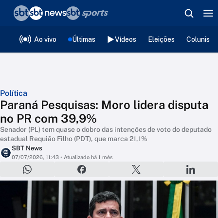
❮
voltar
Editorias
Ao vivo
Últimas
Vídeos
Eleições
Colunista
Política
Paraná Pesquisas: Moro lidera disputa
no PR com 39,9%
Senador (PL) tem quase o dobro das intenções de voto do deputado
estadual Requião Filho (PDT), que marca 21,1%
SBT News
07/07/2026, 11:43
• Atualizado há 1 mês