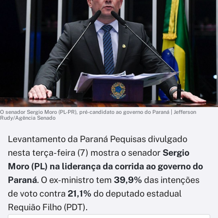
O senador Sergio Moro (PL-PR), pré-candidato ao governo do Paraná | Jefferson
Rudy/Agência Senado
Levantamento da Paraná Pequisas divulgado
nesta terça-feira (7) mostra o senador
Sergio
Moro (PL) na liderança da corrida ao governo do
Paraná
. O ex-ministro tem
39,9%
das intenções
de voto contra
21,1%
do deputado estadual
Requião Filho (PDT).