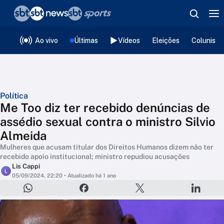
❮
voltar
Editorias
Ao vivo
Últimas
Vídeos
Eleições
Colunista
Política
Me Too diz ter recebido denúncias de
assédio sexual contra o ministro Silvio
Almeida
Mulheres que acusam titular dos Direitos Humanos dizem não ter
recebido apoio institucional; ministro repudiou acusações
Lis Cappi
L
05/09/2024, 22:20
• Atualizado há 1 ano