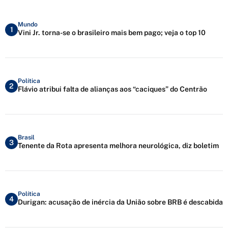
Mundo
1
Vini Jr. torna-se o brasileiro mais bem pago; veja o top 10
Política
2
Flávio atribui falta de alianças aos “caciques” do Centrão
Brasil
3
Tenente da Rota apresenta melhora neurológica, diz boletim
Política
4
Durigan: acusação de inércia da União sobre BRB é descabida