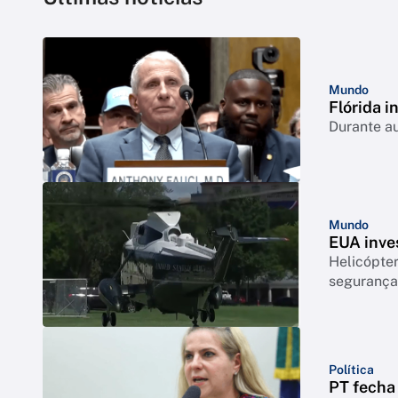
Mundo
Flórida i
Durante a
Mundo
EUA inve
Helicópte
segurança
Política
PT fecha