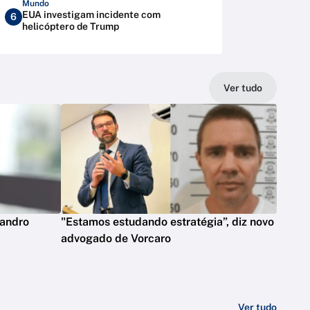
Mundo
EUA investigam incidente com
6
helicóptero de Trump
Ver tudo
eandro
"Estamos estudando estratégia”, diz novo
advogado de Vorcaro
Ver tudo