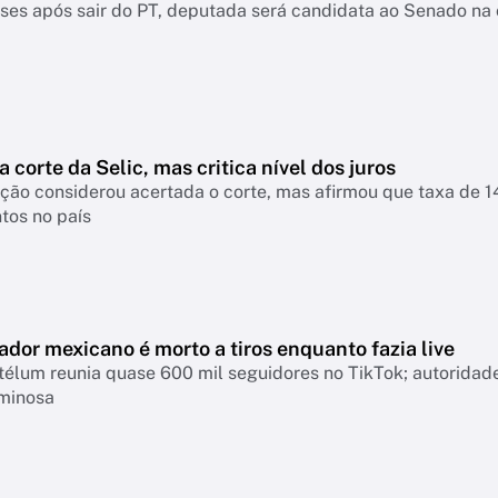
es após sair do PT, deputada será candidata ao Senado na 
a corte da Selic, mas critica nível dos juros
nsiderou acertada o corte, mas afirmou que taxa de 14% continua pressionando empresas, famíl
tos no país
ador mexicano é morto a tiros enquanto fazia live
télum reunia quase 600 mil seguidores no TikTok; autoridad
iminosa