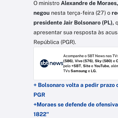
O ministro
Alexandre de Moraes
negou
nesta terça-feira (27) o
re
presidente Jair Bolsonaro (PL),
q
apresentar sua resposta às acus
República (PGR).
Acompanhe o SBT News nas TVs
(586)
,
Vivo (576)
,
Sky (580)
e
O
pelo
+SBT
,
Site
e
YouTube
, alé
TVs
Samsung
e
LG
.
+ Bolsonaro volta a pedir prazo
PGR
+Moraes se defende de ofensiva
1822"