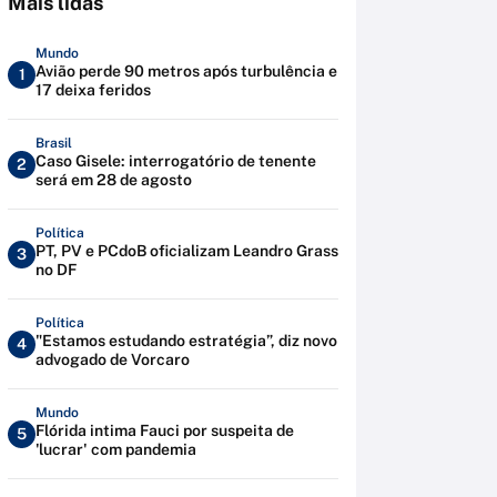
Mais lidas
Mundo
Avião perde 90 metros após turbulência e
1
17 deixa feridos
Brasil
Caso Gisele: interrogatório de tenente
2
será em 28 de agosto
Política
PT, PV e PCdoB oficializam Leandro Grass
3
no DF
Política
"Estamos estudando estratégia”, diz novo
4
advogado de Vorcaro
Mundo
Flórida intima Fauci por suspeita de
5
'lucrar' com pandemia