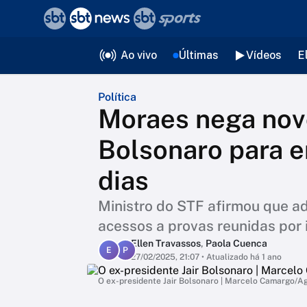
❮
voltar
Editorias
Ao vivo
Últimas
Vídeos
E
Política
Moraes nega nov
Bolsonaro para 
dias
Ministro do STF afirmou que a
acessos a provas reunidas por 
Ellen Travassos
,
Paola Cuenca
E
P
27/02/2025, 21:07
• Atualizado há 1 ano
O ex-presidente Jair Bolsonaro | Marcelo Camargo/Ag