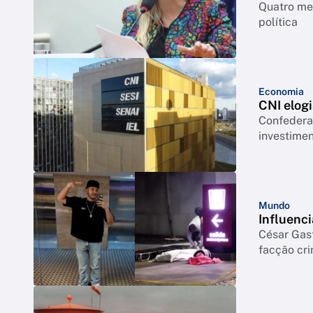
Quatro mes
política
Economia
CNI elogi
Confederação co
investimen
Mundo
Influenci
César Gas
facção cr