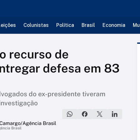
leições
Colunistas
Política
Brasil
Economia
Mu
o recurso de
entregar defesa em 83
dvogados do ex-presidente tiveram
investigação
ência Brasil