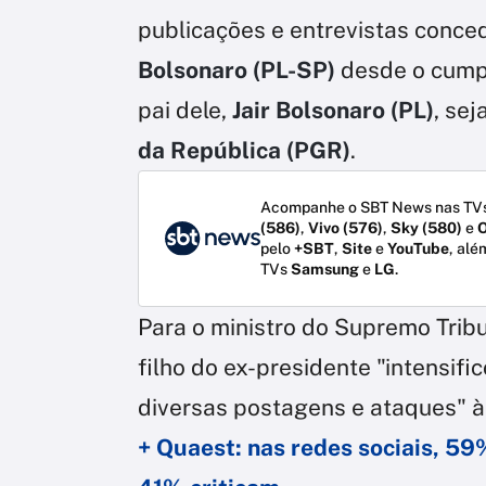
publicações e entrevistas conce
Bolsonaro (PL-SP)
desde o cumpr
pai dele,
Jair Bolsonaro (PL)
, se
da República (PGR)
.
Acompanhe o SBT News nas TVs
(586)
,
Vivo (576)
,
Sky (580)
e
O
pelo
+SBT
,
Site
e
YouTube
, alé
TVs
Samsung
e
LG
.
Para o ministro do Supremo Tribu
filho do ex-presidente "intensific
diversas postagens e ataques" à
+ Quaest: nas redes sociais, 5