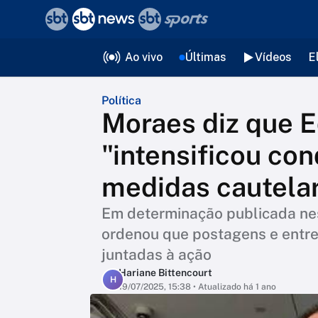
❮
voltar
Editorias
Ao vivo
Últimas
Vídeos
E
Política
Moraes diz que 
"intensificou con
medidas cautelar
Em determinação publicada nes
ordenou que postagens e entre
juntadas à ação
Hariane Bittencourt
H
19/07/2025, 15:38
• Atualizado há 1 ano