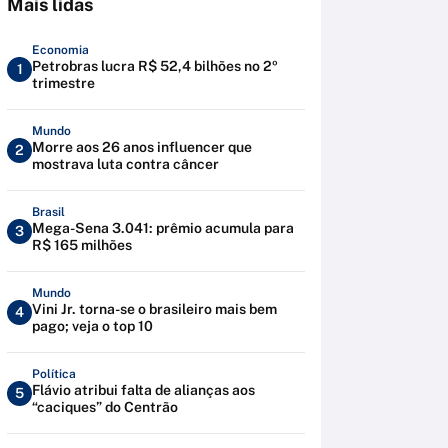
Mais lidas
Economia
Petrobras lucra R$ 52,4 bilhões no 2º
1
trimestre
Mundo
Morre aos 26 anos influencer que
2
mostrava luta contra câncer
Brasil
Mega-Sena 3.041: prêmio acumula para
3
R$ 165 milhões
Mundo
Vini Jr. torna-se o brasileiro mais bem
4
pago; veja o top 10
Política
Flávio atribui falta de alianças aos
5
“caciques” do Centrão