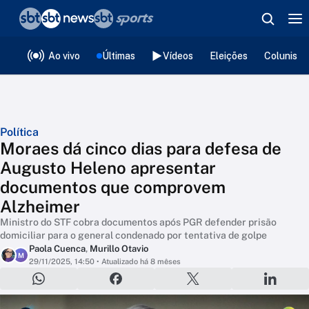
❮
voltar
Editorias
Ao vivo
Últimas
Vídeos
Eleições
Colunista
Política
Moraes dá cinco dias para defesa de
Augusto Heleno apresentar
documentos que comprovem
Alzheimer
Ministro do STF cobra documentos após PGR defender prisão
domiciliar para o general condenado por tentativa de golpe
Paola Cuenca
,
Murillo Otavio
M
29/11/2025, 14:50
• Atualizado há 8 mêses