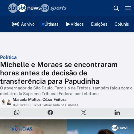
❮
voltar
Editorias
Ao vivo
Últimas
Vídeos
Eleições
Colunista
Política
Michelle e Moraes se encontraram
horas antes de decisão de
transferência para Papudinha
O governador de São Paulo, Tarcísio de Freitas, também falou com o
ministro do Supremo Tribunal Federal por telefone
Marcela Mattos
,
Cézar Feitoza
16/01/2026, 16:53
• Atualizado há 6 mêses