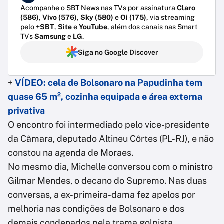
Acompanhe o SBT News nas TVs por assinatura
Claro
(586)
,
Vivo (576)
,
Sky (580)
e
Oi (175)
, via streaming
pelo
+SBT
,
Site
e
YouTube
, além dos canais nas Smart
TVs
Samsung
e
LG
.
Siga no Google Discover
+
VÍDEO: cela de Bolsonaro na Papudinha tem
quase 65 m², cozinha equipada e área externa
privativa
O encontro foi intermediado pelo vice-presidente
da Câmara, deputado Altineu Côrtes (PL-RJ), e não
constou na agenda de Moraes.
No mesmo dia, Michelle conversou com o ministro
Gilmar Mendes, o decano do Supremo. Nas duas
conversas, a ex-primeira-dama fez apelos por
melhoria nas condições de Bolsonaro e dos
demais condenados pela trama golpista.