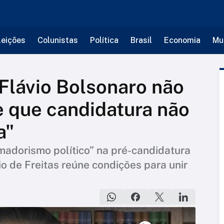
leições
Colunistas
Política
Brasil
Economia
Mu
 Flávio Bolsonaro não
e que candidatura não
a"
madorismo político” na pré-candidatura
io de Freitas reúne condições para unir