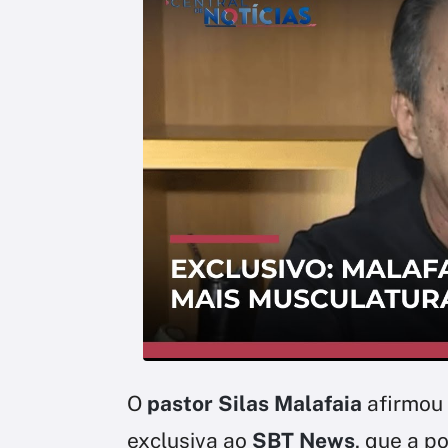
O
pastor Silas Malafaia
afirmou 
exclusiva ao
SBT News
, que a p