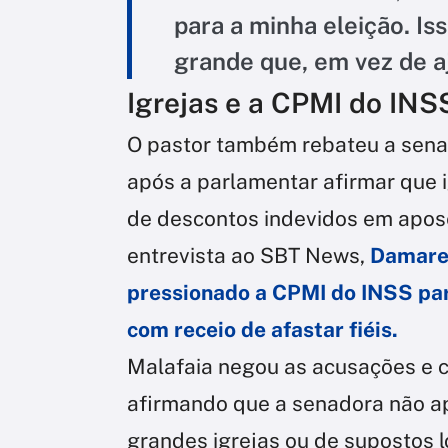
para a minha eleição. Is
grande que, em vez de aj
Igrejas e a CPMI do INS
O pastor também rebateu a sena
após a parlamentar afirmar que 
de descontos indevidos em apos
entrevista ao SBT News,
Damares
pressionado a CPMI do INSS para
com receio de afastar fiéis.
Malafaia negou as acusações e c
afirmando que a senadora não a
grandes igrejas ou de supostos l