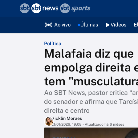
❮
voltar
Editorias
Ao vivo
Últimas
Vídeos
E
Política
Malafaia diz que
empolga direita 
tem "musculatur
Ao SBT News, pastor critica “a
do senador e afirma que Tarcís
direita e centro
Vicklin Moraes
21/01/2026, 19:08
• Atualizado há 6 mêses