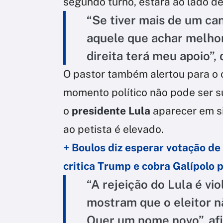
segundo turno, estará ao lado d
“Se tiver mais de um can
aquele que achar melhor
direita terá meu apoio”,
O pastor também alertou para o c
momento político não pode ser s
o
presidente Lula
aparecer em si
ao petista é elevado.
+ Boulos diz esperar votação de 
critica Trump e cobra Galípolo p
“A rejeição do Lula é vio
mostram que o eleitor 
Quer um nome novo”, af