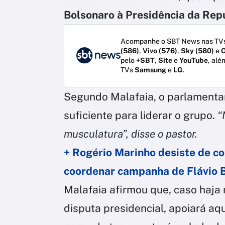
Bolsonaro à Presidência da Rep
Acompanhe o SBT News nas TVs
(586)
,
Vivo (576)
,
Sky (580)
e
O
pelo
+SBT
,
Site
e
YouTube
, alé
TVs
Samsung
e
LG
.
Segundo Malafaia, o parlamentar
suficiente para liderar o grupo.
“
musculatura”, disse o pastor.
+ Rogério Marinho desiste de c
coordenar campanha de Flávio 
Malafaia afirmou que, caso haja 
disputa presidencial, apoiará aq