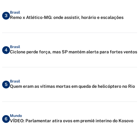
Brasil
3
Remo x Atlético-MG: onde assistir, horário e escalações
Brasil
4
Ciclone perde força, mas SP mantém alerta para fortes ventos
Brasil
5
Quem eram as vítimas mortas em queda de helicóptero no Rio
Mundo
6
VÍDEO: Parlamentar atira ovos em premiê interino do Kosovo