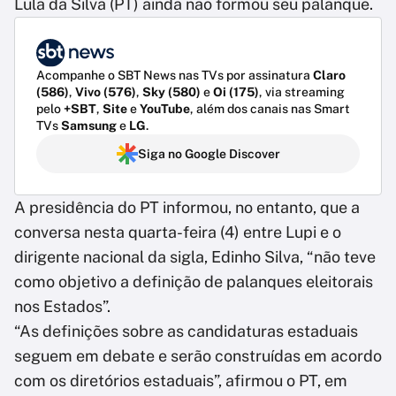
Lula da Silva (PT) ainda não formou seu palanque.
Acompanhe o SBT News nas TVs por assinatura
Claro
(586)
,
Vivo (576)
,
Sky (580)
e
Oi (175)
, via streaming
pelo
+SBT
,
Site
e
YouTube
, além dos canais nas Smart
TVs
Samsung
e
LG
.
Siga no Google Discover
A presidência do PT informou, no entanto, que a
conversa nesta quarta-feira (4) entre Lupi e o
dirigente nacional da sigla, Edinho Silva, “não teve
como objetivo a definição de palanques eleitorais
nos Estados”.
“As definições sobre as candidaturas estaduais
seguem em debate e serão construídas em acordo
com os diretórios estaduais”, afirmou o PT, em