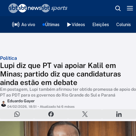
❮
voltar
Editorias
Ao vivo
Últimas
Vídeos
Eleições
Colunista
Política
Lupi diz que PT vai apoiar Kalil em
Minas; partido diz que candidaturas
ainda estão em debate
Em postagem, Lupi também afirmou ter obtido promessa de apoio do
PT ao PDT para os governos do Rio Grande do Sul e Paraná
Eduardo Gayer
04/02/2026, 18:51
• Atualizado há 6 mêses