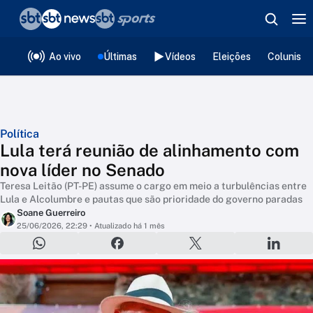
❮
voltar
Editorias
Ao vivo
Últimas
Vídeos
Eleições
Colunista
Política
Lula terá reunião de alinhamento com
nova líder no Senado
Teresa Leitão (PT-PE) assume o cargo em meio a turbulências entre
Lula e Alcolumbre e pautas que são prioridade do governo paradas
Soane Guerreiro
25/06/2026, 22:29
• Atualizado há 1 mês