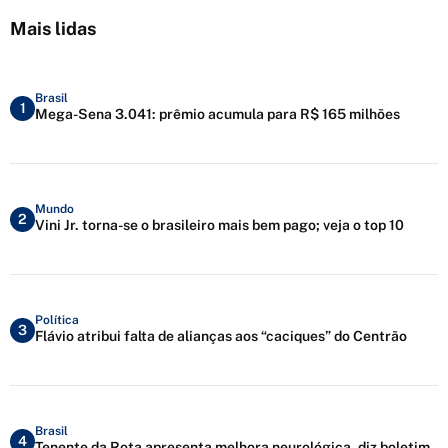
Mais lidas
Brasil
1
Mega-Sena 3.041: prêmio acumula para R$ 165 milhões
Mundo
2
Vini Jr. torna-se o brasileiro mais bem pago; veja o top 10
Política
3
Flávio atribui falta de alianças aos “caciques” do Centrão
Brasil
4
Tenente da Rota apresenta melhora neurológica, diz boletim