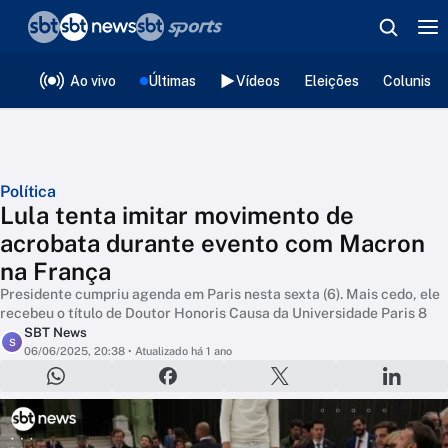
❮
voltar
Editorias
Ao vivo
Últimas
Vídeos
Eleições
Colunista
Política
Lula tenta imitar movimento de
acrobata durante evento com Macron
na França
Presidente cumpriu agenda em Paris nesta sexta (6). Mais cedo, ele
recebeu o título de Doutor Honoris Causa da Universidade Paris 8
SBT News
S
06/06/2025, 20:38
• Atualizado há 1 ano