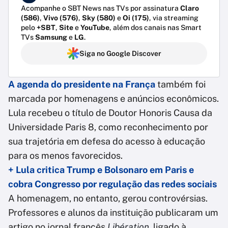
Acompanhe o SBT News nas TVs por assinatura
Claro
(586)
,
Vivo (576)
,
Sky (580)
e
Oi (175)
, via streaming
pelo
+SBT
,
Site
e
YouTube
, além dos canais nas Smart
TVs
Samsung
e
LG
.
Siga no Google Discover
A agenda do presidente na França
também foi
marcada por homenagens e anúncios econômicos.
Lula recebeu o título de Doutor Honoris Causa da
Universidade Paris 8, como reconhecimento por
sua trajetória em defesa do acesso à educação
para os menos favorecidos.
+ Lula critica Trump e Bolsonaro em Paris e
cobra Congresso por regulação das redes sociais
A homenagem, no entanto, gerou controvérsias.
Professores e alunos da instituição publicaram um
artigo no jornal francês
Libération
, ligado à