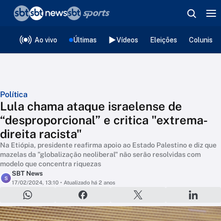
❮
voltar
Editorias
Ao vivo
Últimas
Vídeos
Eleições
Colunista
Política
Lula chama ataque israelense de
“desproporcional” e critica "extrema-
direita racista"
Na Etiópia, presidente reafirma apoio ao Estado Palestino e diz que
mazelas da "globalização neoliberal" não serão resolvidas com
modelo que concentra riquezas
SBT News
S
17/02/2024, 13:10
• Atualizado há 2 anos