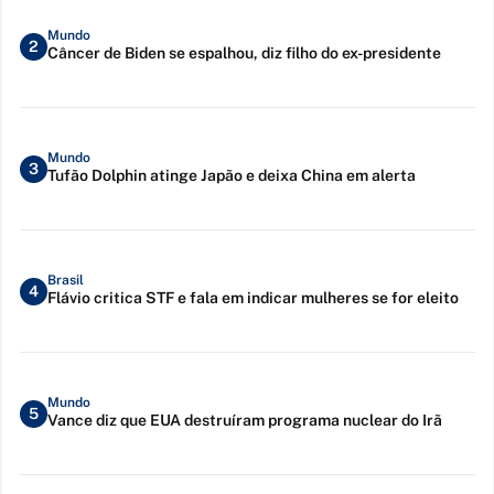
Mundo
2
Câncer de Biden se espalhou, diz filho do ex-presidente
Mundo
3
Tufão Dolphin atinge Japão e deixa China em alerta
Brasil
4
Flávio critica STF e fala em indicar mulheres se for eleito
Mundo
5
Vance diz que EUA destruíram programa nuclear do Irã