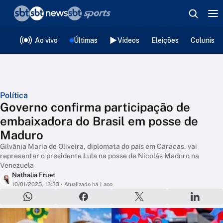
❮
voltar
Editorias
Ao vivo
Últimas
Vídeos
Eleições
Colunista
Política
Governo confirma participação de
embaixadora do Brasil em posse de
Maduro
Gilvânia Maria de Oliveira, diplomata do país em Caracas, vai
representar o presidente Lula na posse de Nicolás Maduro na
Venezuela
Nathalia Fruet
10/01/2025, 13:33
• Atualizado há 1 ano