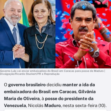
Governo Lula vai enviar embaixadora do Brasil em Caracas para posse de Maduro |
Divulgação/Ricardo Stuckert/PR e Reprodução
O
governo brasileiro
decidiu
manter a ida da
embaixadora do Brasil em Caracas
,
Gilvânia
Maria de Oliveira
, à
posse do presidente da
Venezuela
, Nicolás
Maduro
, nesta sexta-feira (10).