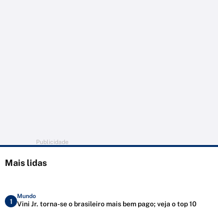
Publicidade
Mais lidas
Mundo
1
Vini Jr. torna-se o brasileiro mais bem pago; veja o top 10