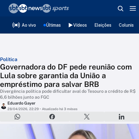
❮
voltar
Editorias
Ao vivo
Últimas
Vídeos
Eleições
Colunista
Política
Governadora do DF pede reunião com
Lula sobre garantia da União a
empréstimo para salvar BRB
Divergência política pode dificultar aval do Tesouro a crédito de R$
6,6 bilhões junto ao FGC
Eduardo Gayer
28/04/2026, 22:29
• Atualizado há 3 mêses