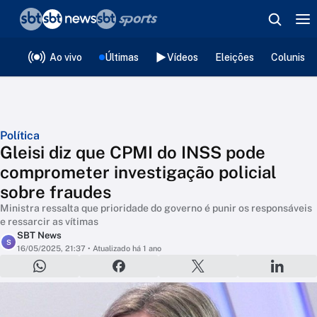
❮
voltar
Editorias
Ao vivo
Últimas
Vídeos
Eleições
Colunista
Política
Gleisi diz que CPMI do INSS pode
comprometer investigação policial
sobre fraudes
Ministra ressalta que prioridade do governo é punir os responsáveis
e ressarcir as vítimas
SBT News
S
16/05/2025, 21:37
• Atualizado há 1 ano