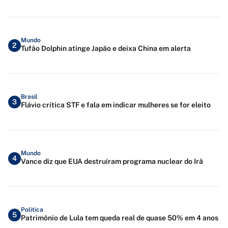
Mundo
2
Tufão Dolphin atinge Japão e deixa China em alerta
Brasil
3
Flávio critica STF e fala em indicar mulheres se for eleito
Mundo
4
Vance diz que EUA destruíram programa nuclear do Irã
Política
5
Patrimônio de Lula tem queda real de quase 50% em 4 anos