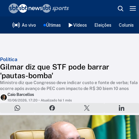
❮
voltar
Editorias
Ao vivo
Últimas
Vídeos
Eleições
Colunista
Política
Gilmar diz que STF pode barrar
'pautas-bomba'
Ministro diz que Congresso deve indicar custo e fonte de verba; fala
ocorre após avanço de PEC com impacto de R$ 30 biem 10 anos
Caio Barcellos
10/06/2026, 17:20
• Atualizado há 1 mês