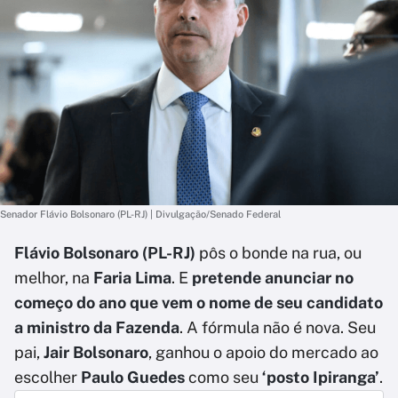
Senador Flávio Bolsonaro (PL-RJ) | Divulgação/Senado Federal
Flávio Bolsonaro (PL-RJ)
pôs o bonde na rua, ou
melhor, na
Faria Lima
. E
pretende anunciar no
começo do ano que vem o nome de seu candidato
a ministro da Fazenda
. A fórmula não é nova. Seu
pai,
Jair Bolsonaro
, ganhou o apoio do mercado ao
escolher
Paulo Guedes
como seu
‘posto Ipiranga’
.