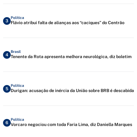
Política
3
Flávio atribui falta de alianças aos “caciques” do Centrão
Brasil
4
Tenente da Rota apresenta melhora neurológica, diz boletim
Política
5
Durigan: acusação de inércia da União sobre BRB é descabida
Política
6
Vorcaro negociou com toda Faria Lima, diz Daniella Marques