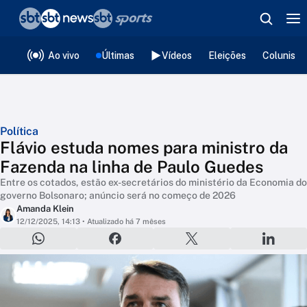
❮
voltar
Editorias
Ao vivo
Últimas
Vídeos
Eleições
Colunista
Política
Flávio estuda nomes para ministro da
Fazenda na linha de Paulo Guedes
Entre os cotados, estão ex-secretários do ministério da Economia do
governo Bolsonaro; anúncio será no começo de 2026
Amanda Klein
12/12/2025, 14:13
• Atualizado há 7 mêses