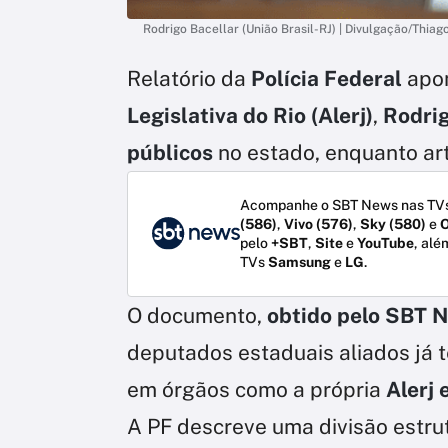
Rodrigo Bacellar (União Brasil-RJ) | Divulgação/Thiag
Relatório da
Polícia Federal
apon
Legislativa do Rio (Alerj)
,
Rodrig
públicos
no estado, enquanto art
Acompanhe o SBT News nas TVs
(586)
,
Vivo (576)
,
Sky (580)
e
O
pelo
+SBT
,
Site
e
YouTube
, alé
TVs
Samsung
e
LG
.
O documento,
obtido pelo SBT 
deputados estaduais aliados já
em órgãos como a própria
Alerj 
A PF descreve uma divisão estru