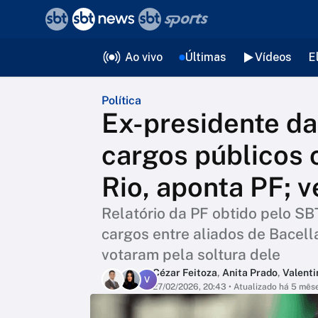
❮
voltar
Editorias
Ao vivo
Últimas
Vídeos
E
Política
Ex-presidente da 
cargos públicos
Rio, aponta PF; v
Relatório da PF obtido pelo SB
cargos entre aliados de Bacel
votaram pela soltura dele
Cézar Feitoza
,
Anita Prado
,
Valenti
V
27/02/2026, 20:43
• Atualizado há 5 mês