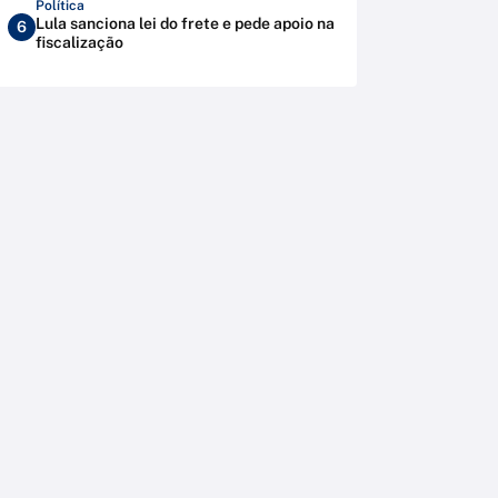
Política
Lula sanciona lei do frete e pede apoio na
6
fiscalização