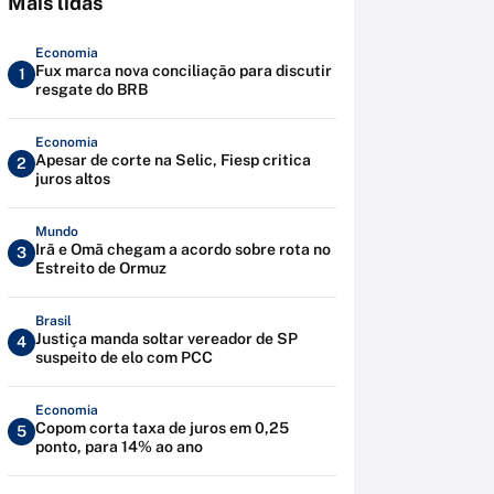
Mais lidas
Economia
Fux marca nova conciliação para discutir
1
resgate do BRB
Economia
Apesar de corte na Selic, Fiesp critica
2
juros altos
Mundo
Irã e Omã chegam a acordo sobre rota no
3
Estreito de Ormuz
Brasil
Justiça manda soltar vereador de SP
4
suspeito de elo com PCC
Economia
Copom corta taxa de juros em 0,25
5
ponto, para 14% ao ano