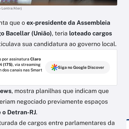
o Lontra/Alerj
ta que o
ex-presidente da Assembleia
o Bacellar (União)
, teria
loteado cargos
iculava sua candidatura ao governo local.
 por assinatura
Claro
i (175)
, via streaming
Siga no Google Discover
m dos canais nas Smart
News
, mostra planilhas que indicam que
 teriam negociado previamente espaços
e o Detran-RJ
.
turada de cargos entre parlamentares da