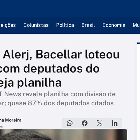
leições
Colunistas
Política
Brasil
Economia
Mu
Alerj, Bacellar loteou
 com deputados do
eja planilha
T News revela planilha com divisão de
lar; quase 87% dos deputados citados
na Moreira
es