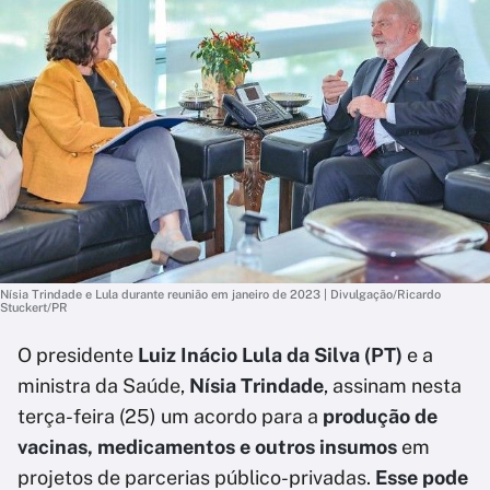
Nísia Trindade e Lula durante reunião em janeiro de 2023 | Divulgação/Ricardo
Stuckert/PR
O presidente
Luiz Inácio Lula da Silva (PT)
e a
ministra da Saúde,
Nísia Trindade
, assinam nesta
terça-feira (25) um acordo para a
produção de
vacinas, medicamentos e outros insumos
em
projetos de parcerias público-privadas.
Esse pode