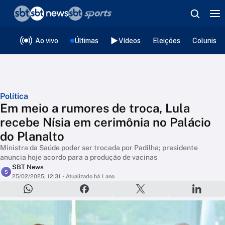
❮
voltar
Editorias
Ao vivo
Últimas
Vídeos
Eleições
Colunista
Política
Em meio a rumores de troca, Lula
recebe Nísia em cerimônia no Palácio
do Planalto
Ministra da Saúde poder ser trocada por Padilha; presidente
anuncia hoje acordo para a produção de vacinas
SBT News
S
25/02/2025, 12:31
• Atualizado há 1 ano