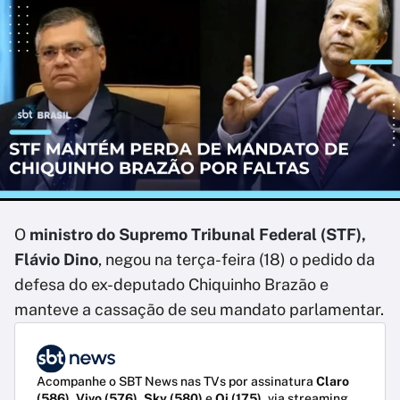
O
ministro do Supremo Tribunal Federal (STF),
Flávio Dino
, negou na terça-feira (18) o pedido da
defesa do ex-deputado Chiquinho Brazão e
manteve a cassação de seu mandato parlamentar.
Acompanhe o SBT News nas TVs por assinatura
Claro
(586)
,
Vivo (576)
,
Sky (580)
e
Oi (175)
, via streaming