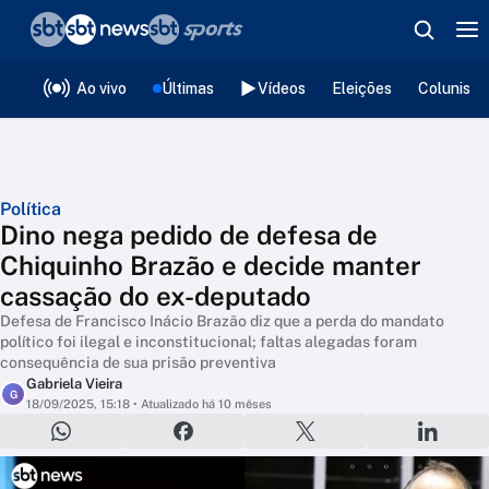
❮
voltar
Editorias
Ao vivo
Últimas
Vídeos
Eleições
Colunista
Política
Dino nega pedido de defesa de
Chiquinho Brazão e decide manter
cassação do ex-deputado
Defesa de Francisco Inácio Brazão diz que a perda do mandato
político foi ilegal e inconstitucional; faltas alegadas foram
consequência de sua prisão preventiva
Gabriela Vieira
G
18/09/2025, 15:18
• Atualizado há 10 mêses