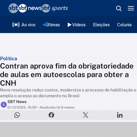
❮
voltar
Editorias
Ao vivo
Últimas
Vídeos
Eleições
Colunista
Política
Contran aprova fim da obrigatoriedade
de aulas em autoescolas para obter a
CNH
Nova resolução reduz custos, moderniza o processo de habilitação e
amplia o acesso ao documento no Brasil
SBT News
S
01/12/2025, 16:59
• Atualizado há 8 mêses