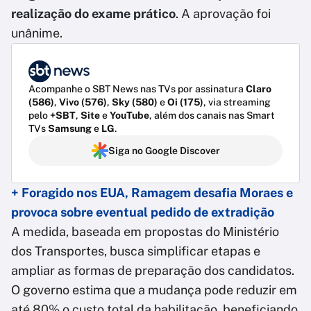
realização do exame prático
. A aprovação foi
unânime.
Acompanhe o SBT News nas TVs por assinatura
Claro
(586)
,
Vivo (576)
,
Sky (580)
e
Oi (175)
, via streaming
pelo
+SBT
,
Site
e
YouTube
, além dos canais nas Smart
TVs
Samsung
e
LG
.
Siga no Google Discover
+ Foragido nos EUA, Ramagem desafia Moraes e
provoca sobre eventual pedido de extradição
A medida, baseada em propostas do Ministério
dos Transportes, busca simplificar etapas e
ampliar as formas de preparação dos candidatos.
O governo estima que a mudança pode reduzir em
até 80% o custo total da habilitação, beneficiando