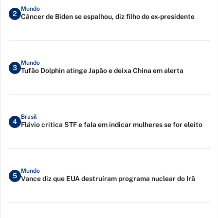
Mundo
2
Câncer de Biden se espalhou, diz filho do ex-presidente
Mundo
3
Tufão Dolphin atinge Japão e deixa China em alerta
Brasil
4
Flávio critica STF e fala em indicar mulheres se for eleito
Mundo
5
Vance diz que EUA destruíram programa nuclear do Irã