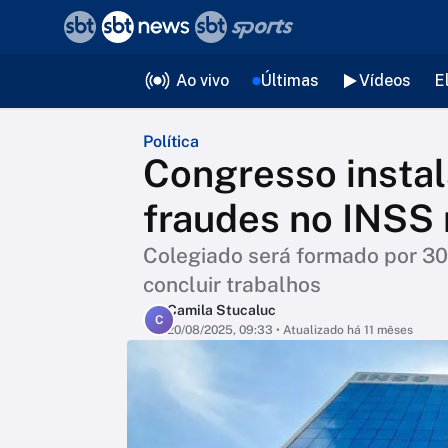
❮
voltar
Editorias
Ao vivo
Últimas
Vídeos
E
Política
Congresso instal
fraudes no INSS 
Colegiado será formado por 30
concluir trabalhos
Camila Stucaluc
C
20/08/2025, 09:33
• Atualizado há 11 mêses