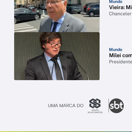
Mundo
Vieira: M
Chanceler 
Mundo
Milei co
President