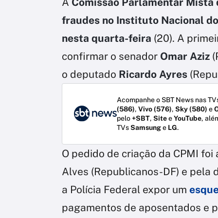
A
Comissão Parlamentar Mista 
fraudes no Instituto Nacional d
nesta quarta-feira
(20). A primei
confirmar o senador
Omar Aziz
(
o deputado
Ricardo Ayres
(Repu
Acompanhe o SBT News nas TVs
(586)
,
Vivo (576)
,
Sky (580)
e
O
pelo
+SBT
,
Site
e
YouTube
, alé
TVs
Samsung
e
LG
.
O pedido de criação da CPMI fo
Alves (Republicanos-DF) e pela 
a Polícia Federal expor um
esque
pagamentos de aposentados e pe