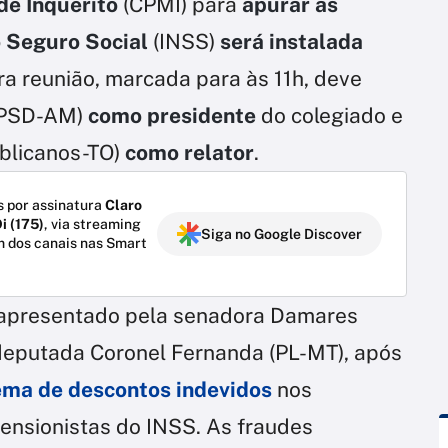
de Inquérito
(CPMI) para
apurar as
o Seguro Social
(INSS)
será instalada
ra reunião, marcada para às 11h, deve
PSD-AM)
como presidente
do colegiado e
blicanos-TO)
como relator
.
 por assinatura
Claro
i (175)
, via streaming
Siga no Google Discover
m dos canais nas Smart
i apresentado pela senadora Damares
deputada Coronel Fernanda (PL-MT), após
ma de descontos indevidos
nos
nsionistas do INSS. As fraudes