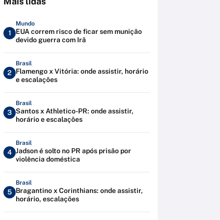
Mais lidas
Mundo
EUA correm risco de ficar sem munição
1
devido guerra com Irã
Brasil
Flamengo x Vitória: onde assistir, horário
2
e escalações
Brasil
Santos x Athletico-PR: onde assistir,
3
horário e escalações
Brasil
Jadson é solto no PR após prisão por
4
violência doméstica
Brasil
Bragantino x Corinthians: onde assistir,
5
horário, escalações