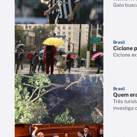
Galo busca
Brasil
Ciclone p
Ciclone ex
Brasil
Quem era
Três turis
investiga 