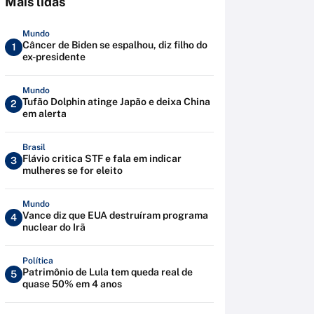
Mais lidas
Mundo
Câncer de Biden se espalhou, diz filho do
1
ex-presidente
Mundo
Tufão Dolphin atinge Japão e deixa China
2
em alerta
Brasil
Flávio critica STF e fala em indicar
3
mulheres se for eleito
Mundo
Vance diz que EUA destruíram programa
4
nuclear do Irã
Política
Patrimônio de Lula tem queda real de
5
quase 50% em 4 anos