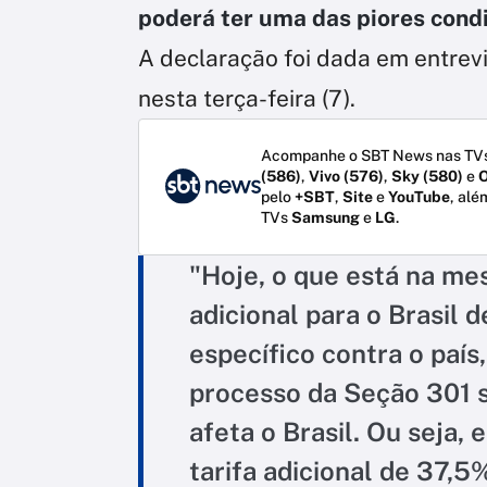
poderá ter uma das piores cond
A declaração foi dada em entrev
nesta terça-feira (7).
Acompanhe o SBT News nas TVs
(586)
,
Vivo (576)
,
Sky (580)
e
O
pelo
+SBT
,
Site
e
YouTube
, alé
TVs
Samsung
e
LG
.
"Hoje, o que está na me
adicional para o Brasil
específico contra o país
processo da Seção 301 
afeta o Brasil. Ou seja,
tarifa adicional de 37,5