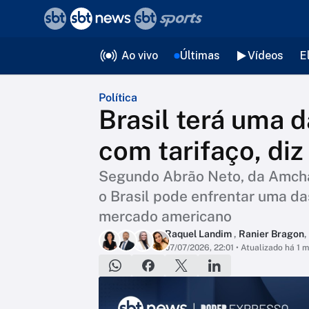
❮
voltar
Editorias
Ao vivo
Últimas
Vídeos
E
Política
Brasil terá uma 
com tarifaço, di
Segundo Abrão Neto, da Amcham
o Brasil pode enfrentar uma da
mercado americano
Raquel Landim
,
Ranier Bragon
,
07/07/2026, 22:01
• Atualizado há 1 