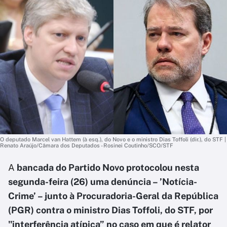
O deputado Marcel van Hattem (à esq.), do Novo e o ministro Dias Toffoli (dir.), do STF |
Renato Araújo/Câmara dos Deputados - Rosinei Coutinho/SCO/STF
A
bancada do Partido Novo protocolou nesta
segunda-feira (26) uma denúncia – ’Notícia-
Crime’ – junto à Procuradoria-Geral da República
(PGR) contra o ministro Dias Toffoli, do STF, por
"interferência atípica” no caso em que é relator