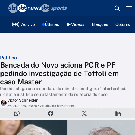
❮
voltar
Editorias
Ao vivo
Últimas
Vídeos
Eleições
Colunista
Política
Bancada do Novo aciona PGR e PF
pedindo investigação de Toffoli em
caso Master
Partido alega que a conduta do ministro configura "interferência
ilícita" e justifica seu afastamento da relatoria do caso
Victor Schneider
26/01/2026, 23:26
• Atualizado há 6 mêses