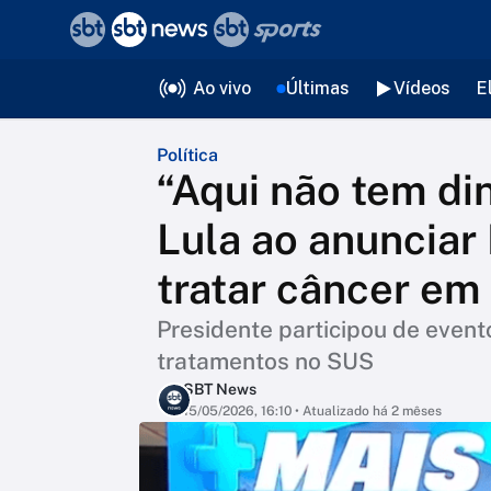
❮
voltar
Editorias
Ao vivo
Últimas
Vídeos
E
Política
“Aqui não tem din
Lula ao anunciar
tratar câncer em
Presidente participou de event
tratamentos no SUS
SBT News
15/05/2026, 16:10
• Atualizado há 2 mêses