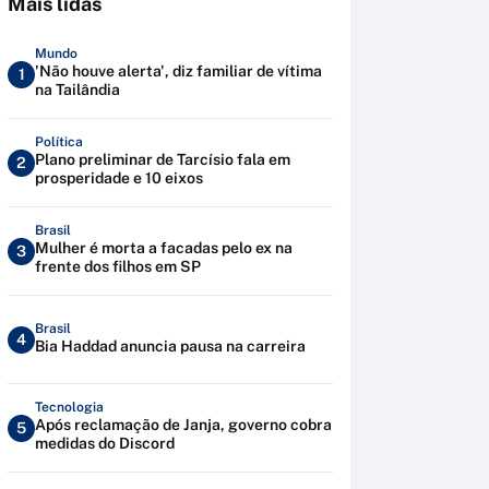
Mais lidas
Mundo
'Não houve alerta', diz familiar de vítima
1
na Tailândia
Política
Plano preliminar de Tarcísio fala em
2
prosperidade e 10 eixos
Brasil
Mulher é morta a facadas pelo ex na
3
frente dos filhos em SP
Brasil
4
Bia Haddad anuncia pausa na carreira
Tecnologia
Após reclamação de Janja, governo cobra
5
medidas do Discord