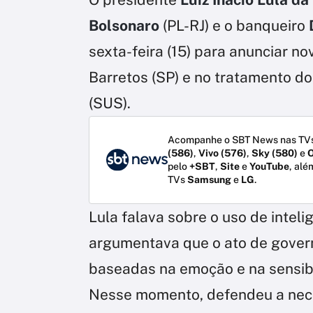
Bolsonaro
(PL-RJ) e o banqueiro
sexta-feira (15) para anunciar n
Barretos (SP) e no tratamento d
(SUS).
Acompanhe o SBT News nas TVs
(586)
,
Vivo (576)
,
Sky (580)
e
O
pelo
+SBT
,
Site
e
YouTube
, alé
TVs
Samsung
e
LG
.
Lula falava sobre o uso de intelig
argumentava que o ato de gove
baseadas na emoção e na sensib
Nesse momento, defendeu a neces