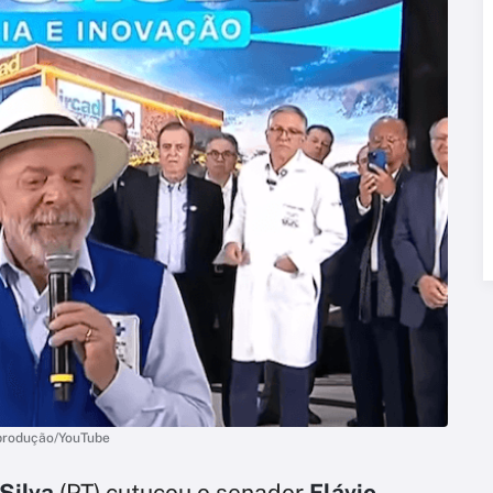
eprodução/YouTube
 Silva
(PT) cutucou o senador
Flávio