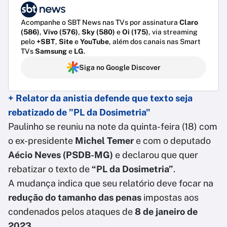
Acompanhe o SBT News nas TVs por assinatura
Claro
(586)
,
Vivo (576)
,
Sky (580)
e
Oi (175)
, via streaming
pelo
+SBT
,
Site
e
YouTube
, além dos canais nas Smart
TVs
Samsung
e
LG
.
Siga no Google Discover
+ Relator da anistia defende que texto seja
rebatizado de "PL da Dosimetria"
Paulinho se reuniu na note da quinta-feira (18) com
o ex-presidente
Michel Temer
e com o deputado
Aécio Neves (PSDB-MG)
e declarou que quer
rebatizar o texto de
“PL da Dosimetria”
.
A mudança indica que seu relatório deve focar na
redução do tamanho das penas
impostas aos
condenados pelos ataques de
8 de janeiro de
2023
.