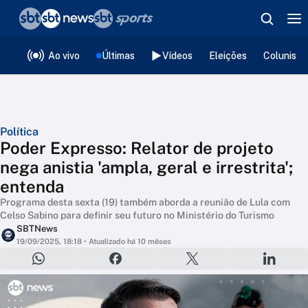
❮
voltar
Editorias
Ao vivo
Últimas
Vídeos
Eleições
Colunista
Política
Poder Expresso: Relator de projeto
nega anistia 'ampla, geral e irrestrita';
entenda
Programa desta sexta (19) também aborda a reunião de Lula com
Celso Sabino para definir seu futuro no Ministério do Turismo
SBTNews
19/09/2025, 18:18
• Atualizado há 10 mêses