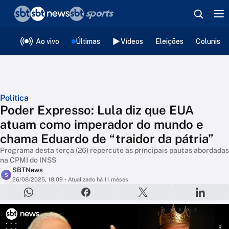
❮
voltar
Editorias
Ao vivo
Últimas
Vídeos
Eleições
Colunista
Política
Poder Expresso: Lula diz que EUA
atuam como imperador do mundo e
chama Eduardo de “traidor da pátria”
Programa desta terça (26) repercute as principais pautas abordadas
na CPMI do INSS
SBTNews
S
26/08/2025, 18:09
• Atualizado há 11 mêses