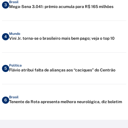
Brasil
3
Mega-Sena 3.041: prêmio acumula para R$ 165 milhões
Mundo
4
Vini Jr. torna-se o brasileiro mais bem pago; veja o top 10
Política
5
Flávio atribui falta de alianças aos “caciques” do Centrão
Brasil
6
Tenente da Rota apresenta melhora neurológica, diz boletim