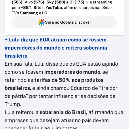
(586)
,
Vivo (576)
,
Sky (580)
e
Oi (175)
, via streaming
pelo
+SBT
,
Site
e
YouTube
, além dos canais nas Smart
TVs
Samsung
e
LG
.
Siga no Google Discover
+ Lula diz que EUA atuam como se fossem
imperadores do mundo e reitera soberania
brasileira
Em sua fala, Lula disse que os EUA estão agindo
como se fossem
imperadores do mundo
, se
referindo às
tarifas de 50% aos produtos
brasileiros
, e ainda chamou Eduardo de “traidor
da pátria” por tentar influenciar as decisões de
Trump.
Lula reiterou a
soberania do Brasil
, afirmando que
empreses que desejam atuar no país devem
obedecer às leis aqui impostas.