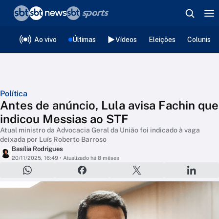
❮
voltar
Editorias
Ao vivo
Últimas
Vídeos
Eleições
Colunista
Política
Antes de anúncio, Lula avisa Fachin que
indicou Messias ao STF
Atual ministro da Advocacia Geral da União foi indicado à vaga
deixada por Luís Roberto Barroso
Basília Rodrigues
20/11/2025, 16:49
• Atualizado há 8 mêses